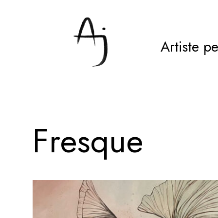
Artiste p
F
r
e
s
q
u
e