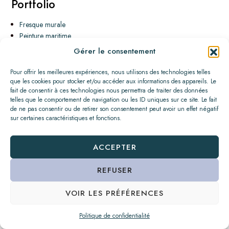
Portfolio
Fresque murale
Peinture maritime
Peinture animale
Gérer le consentement
Peinture végétale
Pour offrir les meilleures expériences, nous utilisons des technologies telles
Portfolio Categories
que les cookies pour stocker et/ou accéder aux informations des appareils. Le
fait de consentir à ces technologies nous permettra de traiter des données
telles que le comportement de navigation ou les ID uniques sur ce site. Le fait
Animal
de ne pas consentir ou de retirer son consentement peut avoir un effet négatif
Fresque
sur certaines caractéristiques et fonctions.
Maritime
Tableau
ACCEPTER
Végétal
REFUSER
VOIR LES PRÉFÉRENCES
Facebook
Instagram
Plan
du
site
-
Mentions
légales
-
Politique
de
confidentialité
Politique de confidentialité