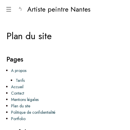
Artiste peintre Nantes
P
l
a
n
d
u
s
i
t
e
Pages
A propos
Tarifs
Accueil
Contact
Mentions légales
Plan du site
Politique de confidentialité
Portfolio