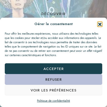
DÉCOUVRIR
Gérer le consentement
Pour offrir les meilleures expériences, nous utilisons des technologies telles
que les cookies pour stocker et/ou accéder aux informations des appareils. Le
fait de consentir à ces technologies nous permettra de traiter des données
telles que le comportement de navigation ou les ID uniques sur ce site. Le fait
de ne pas consentir ou de retirer son consentement peut avoir un effet négatif
sur certaines caractéristiques et fonctions.
ACCEPTER
REFUSER
VOIR LES PRÉFÉRENCES
Facebook
Instagram
Plan
du
site
-
Mentions
légales
-
Politique
de
confidentialité
Politique de confidentialité